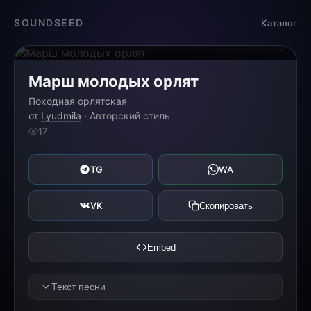
Загрузка...
SOUNDSEED
Каталог
0:00
0:00
Марш молодых орлят
Походная орлятская
от
Lyudmila
· Авторский стиль
17
TG
WA
VK
Скопировать
Embed
Текст песни