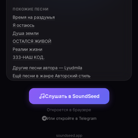
[VERSE 1]
ПОХОЖИЕ ПЕСНИ
Время на раздумья
Рюкзак за плечом, рассвет впереди
Я остаюсь
Дорога зовёт — ты смелее иди
Душа земли
Кроссовки в пыли, но воля крепка
ОСТАЛСЯ ЖИВОЙ
Реалии жизни
333-НАШ КОД.
Другие песни автора — Lyudmila
[PRE-CHORUS]
Ещё песни в жанре Авторский стиль
Дыхание ровное, крепкий загар
Слушать в SoundSeed
Поход — это воли и силы дар
Откроется в браузере
Или откройте в Telegram
[CHORUS]
soundseed.app