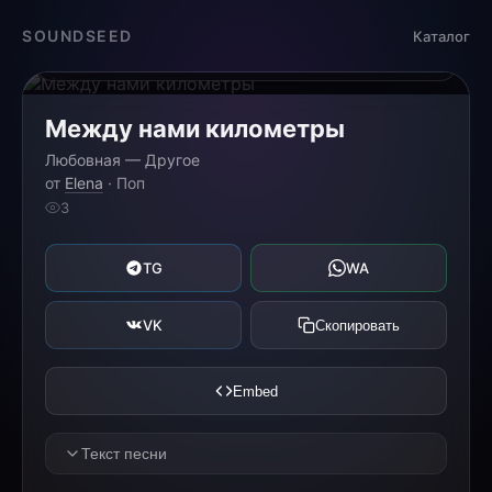
Загрузка...
SOUNDSEED
Каталог
0:00
0:00
Между нами километры
Любовная — Другое
от
Elena
· Поп
3
TG
WA
VK
Скопировать
Embed
Текст песни