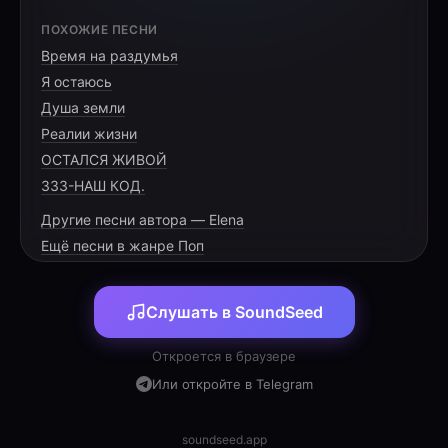
[VERSE 1]
ПОХОЖИЕ ПЕСНИ
Время на раздумья
Шесть месяцев мы не вдвоём,
Я остаюсь
Иркутск замерзает во льду.
Душа земли
О доме твоём и моём
Реалии жизни
ОСТАЛСЯ ЖИВОЙ
333-НАШ КОД.
Другие песни автора — Elena
[PRE-CHORUS]
Ещё песни в жанре Поп
Сквозь страх и сомненья лечу,
Слушать в SoundSeed
Билет до Москвы на ладони.
Увидеть тебя я хочу,
Откроется в браузере
Или откройте в Telegram
soundseed.app